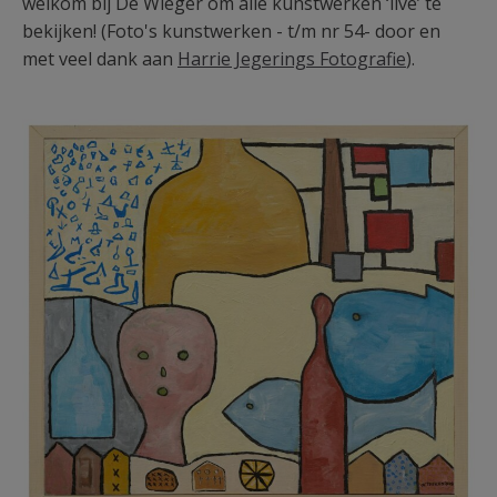
welkom bij De Wieger om alle kunstwerken ‘live’ te
bekijken! (Foto's kunstwerken - t/m nr 54- door en
met veel dank aan
Harrie Jegerings Fotografie
).