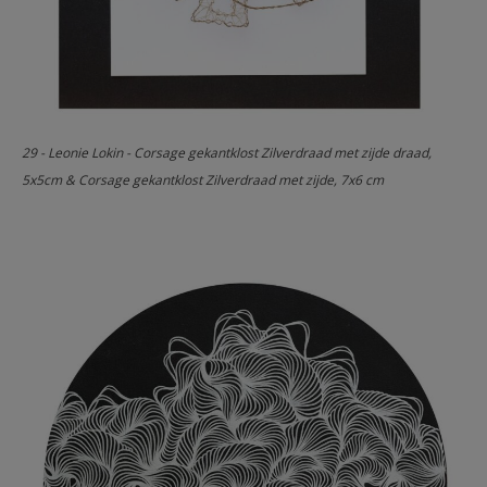
29 - Leonie Lokin - Corsage gekantklost Zilverdraad met zijde draad,
5x5cm & Corsage gekantklost Zilverdraad met zijde, 7x6 cm