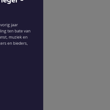
ieger -
vorig jaar
ling ten bate van
nst, muziek en
ers en bieders,