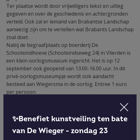
Ter plaatse wordt door vrijwilligers tekst en uitleg
gegeven en over de geschiedenis en achtergronden
verteld. Ook zal er iemand van Brabantse Landschap
aanwezig zijn om te vertellen wat Brabants Landschap
zoal doet.
Nabij de begraafplaats op boerderij De
Schooteindhoeve (Schooteindseweg 24) in Vlierden is
een klein oorlogsmuseum ingericht. Het is op 12
september ook geopend van 13.00-16.00 uur. In dit
privé-oorlogsmuseumpje wordt ook aandacht
besteed aan Wiegersma in de oorlog. Entree 1 euro
per persoon.
Lees hier
het bericht dat DMG
over de openstelling
privé begraafplaats familie Wiegersma maakte.
✨Benefiet kunstveiling ten bate
van De Wieger - zondag 23