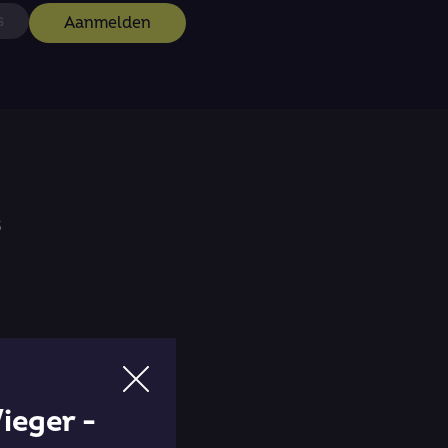
Aanmelden
s
ieger -