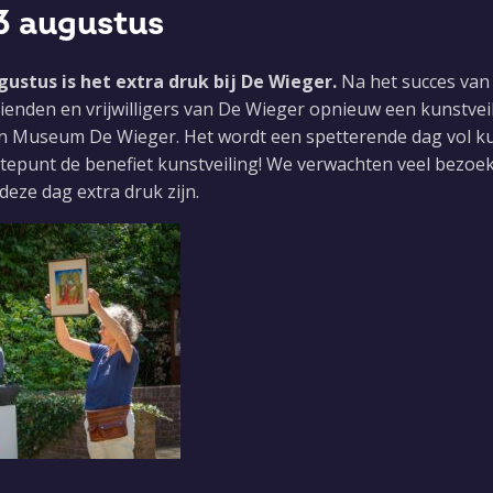
3 augustus
ustus is het extra druk bij De Wieger.
Na het succes van 
Praktisch
ienden en vrijwilligers van De Wieger opnieuw een kunstvei
n Museum De Wieger. Het wordt een spetterende dag vol ku
ANBI-status, beleidsplan en ja
gtepunt de benefiet kunstveiling! We verwachten veel bezoek
eze dag extra druk zijn.
Algemene voorwaarden
Huisregels
Privacy verklaring
Vacatures
Nieuwsbriefarchief