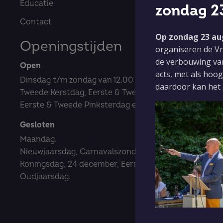
Educatie
zondag 2
Contact
Op zondag 23 aug
Openingstijden
organiseren de Vr
de verbouwing va
Open
acts, met als hoo
Dinsdag t/m zondag van 12.00 tot 17.00 uur.
daardoor kan het d
Tweede Kerstdag, Eerste & Tweede Paasdag,
Eerste & Tweede Pinksterdag en Hemelvaartsdag.
Gesloten
Maandag.
Nieuwjaarsdag, Carnavalszondag- en dinsdag,
Koningsdag, 24 december, Eerste Kerstdag,
Oudjaarsdag.