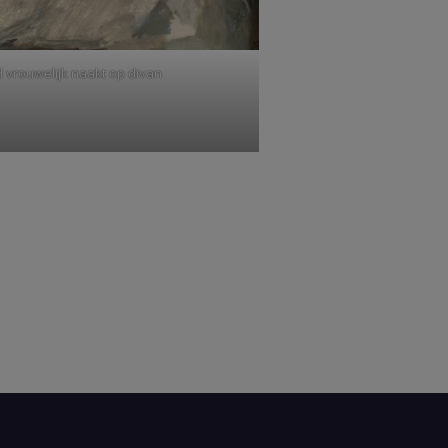
d vrouwelijk naakt op divan