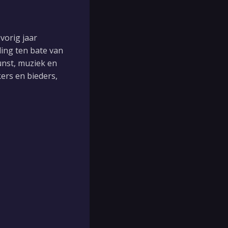
vorig jaar
ling ten bate van
nst, muziek en
arverslagen
ers en bieders,