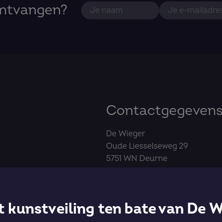
ontvangen?
Contactgegeven
De Wieger
Oude Liesselseweg 29
5751 WN Deurne
0493 32 29 30
info@dewieger.nl
 kunstveiling ten bate van De W