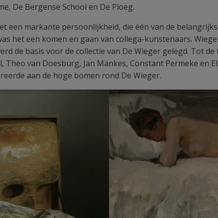
me, De Bergense School en De Ploeg.
 een markante persoonlijkheid, die één van de belangrijkst
 was het een komen en gaan van collega-kunstenaars. Wiege
werd de basis voor de collectie van De Wieger gelegd. Tot 
el, Theo van Doesburg, Jan Mankes, Constant Permeke en Els
moreerde aan de hoge bomen rond De Wieger.