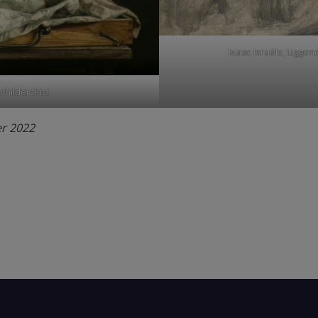
Isaac Israëls, Liggen
childerskist
er 2022