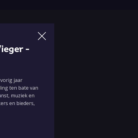
s
ieger -
vorig jaar
ling ten bate van
nst, muziek en
ers en bieders,