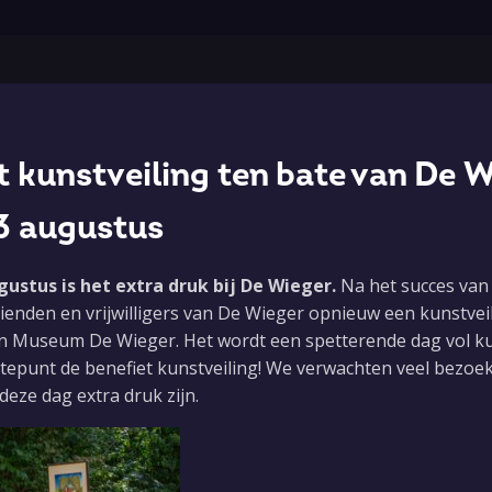
Contactgegeven
 kunstveiling ten bate van De W
De Wieger
3 augustus
Oude Liesselseweg 29
5751 WN Deurne
ustus is het extra druk bij De Wieger.
Na het succes van 
0493 32 29 30
ienden en vrijwilligers van De Wieger opnieuw een kunstvei
info@dewieger.nl
n Museum De Wieger. Het wordt een spetterende dag vol ku
gtepunt de benefiet kunstveiling! We verwachten veel bezoek
eze dag extra druk zijn.