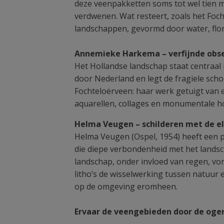
deze veenpakketten soms tot wel tien 
verdwenen. Wat resteert, zoals het Foc
landschappen, gevormd door water, flor
Annemieke Harkema – verfijnde obse
Het Hollandse landschap staat centraal
door Nederland en legt de fragiele sch
Fochteloërveen: haar werk getuigt van 
aquarellen, collages en monumentale ho
Helma Veugen – schilderen met de 
Helma Veugen (Ospel, 1954) heeft een p
die diepe verbondenheid met het landsch
landschap, onder invloed van regen, vo
litho’s de wisselwerking tussen natuur 
op de omgeving eromheen.
Ervaar de veengebieden door de ogen