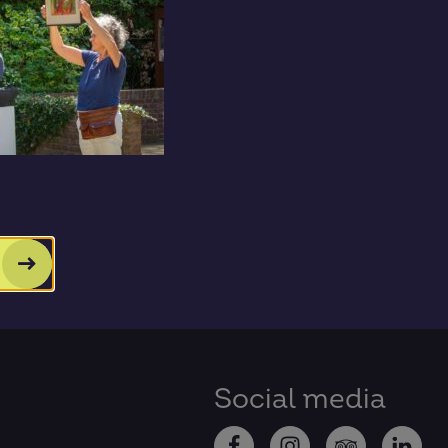
Praktisch
ANBI-status, beleidsplan en ja
Algemene voorwaarden
Huisregels
Privacy verklaring
Vacatures
Nieuwsbriefarchief
Social media