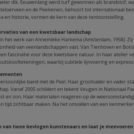
meter dik. Eeuwenlang werd turf gewonnen als brandstof, 
hteloërveen en de Peelvenen, behoort tot internationaal b
a en historie, vormen de kern van deze tentoonstelling.
rvaties van een kwetsbaar landschap
 in het werk van Annemieke Harkema (Amsterdam, 1958). Zij
oonheid van veenlandschappen vast. Van Tienhoven en Botsh
een fascinatie voor deze kwetsbare natuur. In haar atelier 
utskooltekeningen, waarbij subtiele lijnvoering en express
elementen
ersoonlijke band met de Peel. Haar grootvader en vader sta
ap. Vanaf 2005 schildert en tekent Veugen in Nationaal Park
rst en zon. Haar materialen reageren op de weersomstandig
en tijd zichtbaar maken. Na het omvallen van een kenmerkend
 van twee bevlogen kunstenaars en laat je meevoeren 