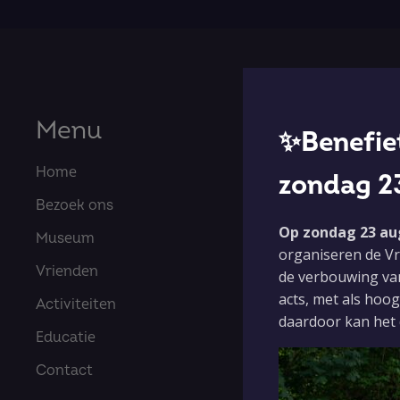
Menu
✨Benefiet
Home
zondag 2
Bezoek ons
Op zondag 23 aug
Museum
organiseren de Vr
Vrienden
de verbouwing va
acts, met als hoo
Activiteiten
daardoor kan het d
Educatie
Contact