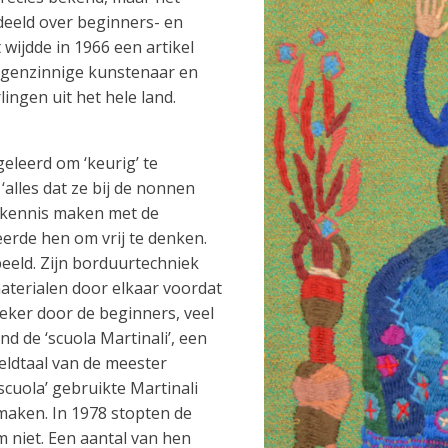
deeld over beginners- en
 wijdde in 1966 een artikel
eigenzinnige kunstenaar en
ingen uit het hele land.
eleerd om ‘keurig’ te
alles dat ze bij de nonnen
n kennis maken met de
eerde hen om vrij te denken.
eeld. Zijn borduurtechniek
aterialen door elkaar voordat
zeker door de beginners, veel
d de ‘scuola Martinali’, een
eldtaal van de meester
scuola’ gebruikte Martinali
maken. In 1978 stopten de
m niet. Een aantal van hen