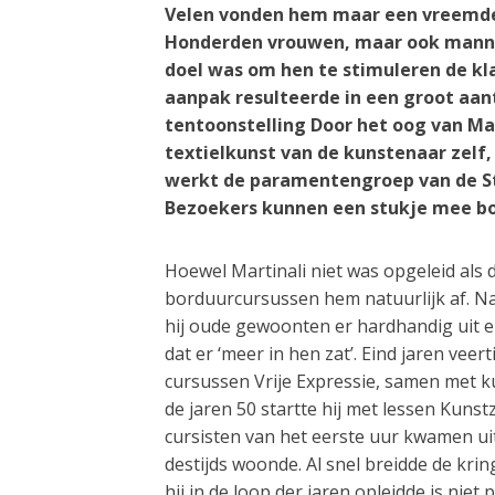
Velen vonden hem maar een vreemde vo
Honderden vrouwen, maar ook mannen 
doel was om hen te stimuleren de klas
aanpak resulteerde in een groot aant
tentoonstelling Door het oog van Mart
textielkunst van de kunstenaar zelf,
werkt de paramentengroep van de St 
Bezoekers kunnen een stukje mee bo
Hoewel Martinali niet was opgeleid als 
borduurcursussen hem natuurlijk af. Na
hij oude gewoonten er hardhandig uit en 
dat er ‘meer in hen zat’. Eind jaren veerti
cursussen Vrije Expressie, samen met k
de jaren 50 startte hij met lessen Kuns
cursisten van het eerste uur kwamen ui
destijds woonde. Al snel breidde de kring
hij in de loop der jaren opleidde is niet