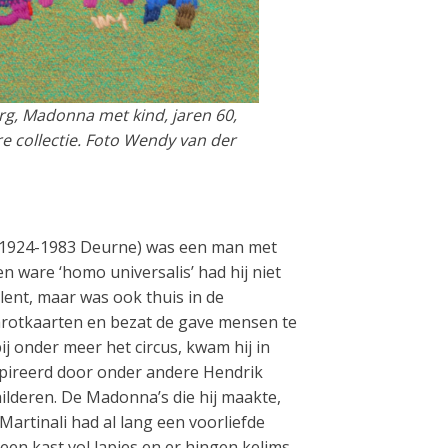
rg, Madonna met kind, jaren 60,
e collectie. Foto Wendy van der
k 1924-1983 Deurne) was een man met
en ware ‘homo universalis’ had hij niet
alent, maar was ook thuis in de
arotkaarten en bezat de gave mensen te
j onder meer het circus, kwam hij in
spireerd door onder andere Hendrik
ilderen. De Madonna’s die hij maakte,
artinali had al lang een voorliefde
d een kast vol lapjes en er hingen kelims