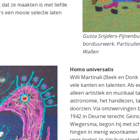
k dat ze maakten is met liefde
s een mooie selectie laten
Gusta Snijders-Pijnenbu
borduurwerk. Particulier
Wallen
Homo universalis
Willi Martinali (Beek en Don
vele kanten en talenten. Als e
alleen artistiek en muzikaal t
astronomie, het handlezen, t
doorzien. Via omzwervingen bi
1942 in Deurne terecht. Geïn
Wiegersma, begon hij met sch
hingen in menig woonkamer. M
voor textiel. In zijn huis ston