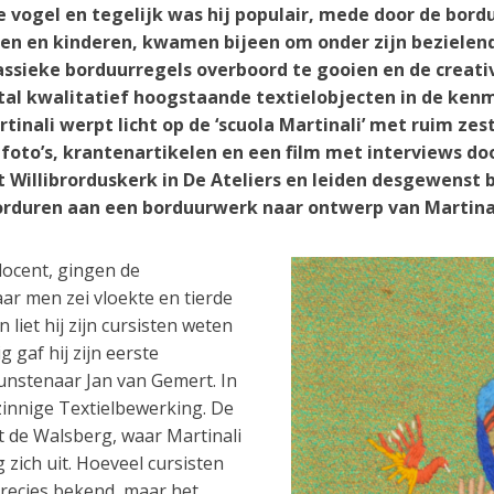
gel en tegelijk was hij populair, mede door de borduur
en kinderen, kwamen bijeen om onder zijn bezielende 
sieke borduurregels overboord te gooien en de creativit
al kwalitatief hoogstaande textielobjecten in de kenme
inali werpt licht op de ‘scuola Martinali’ met ruim zest
 foto’s, krantenartikelen en een film met interviews do
Willibrorduskerk in De Ateliers en leiden desgewenst b
rduren aan een borduurwerk naar ontwerp van Martinal
docent, gingen de
ar men zei vloekte en tierde
liet hij zijn cursisten weten
g gaf hij zijn eerste
unstenaar Jan van Gemert. In
tzinnige Textielbewerking. De
t de Walsberg, waar Martinali
 zich uit. Hoeveel cursisten
 precies bekend, maar het