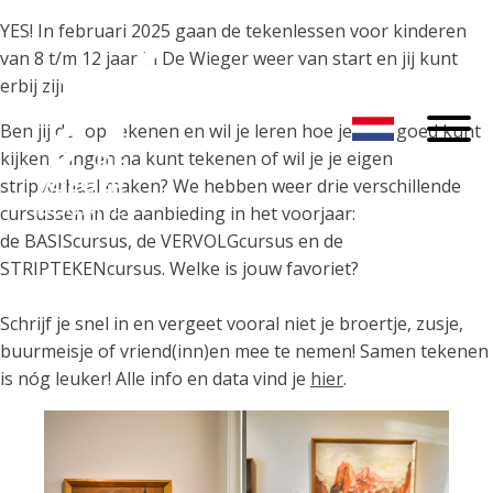
YES! In februari 2025 gaan de tekenlessen voor kinderen
van 8 t/m 12 jaar in De Wieger weer van start en jij kunt
erbij zijn!
Ben jij dol op tekenen en wil je leren hoe je écht goed kunt
kijken, dingen na kunt tekenen of wil je je eigen
stripverhaal maken? We hebben weer drie verschillende
cursussen in de aanbieding in het voorjaar:
de BASIScursus, de VERVOLGcursus en de
STRIPTEKENcursus. Welke is jouw favoriet?
Schrijf je snel in en vergeet vooral niet je broertje, zusje,
buurmeisje of vriend(inn)en mee te nemen! Samen tekenen
is nóg leuker! Alle info en data vind je
hier
.