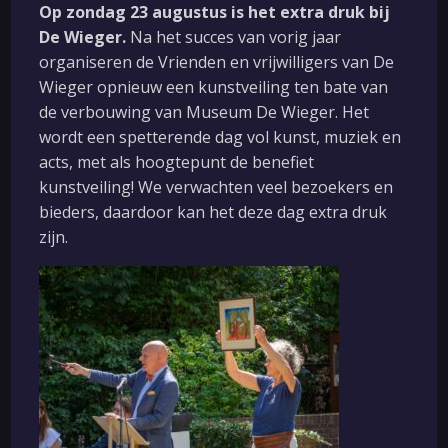
Op zondag 23 augustus is het extra druk bij
De Wieger.
Na het succes van vorig jaar
Menu
organiseren de Vrienden en vrijwilligers van De
Wieger opnieuw een kunstveiling ten bate van
Home
de verbouwing van Museum De Wieger. Het
Bezoek ons
wordt een spetterende dag vol kunst, muziek en
acts, met als hoogtepunt de benefiet
Museum
kunstveiling! We verwachten veel bezoekers en
Vrienden
bieders, daardoor kan het deze dag extra druk
zijn.
Activiteiten
Educatie
Contact
Contactgegevens
De Wieger