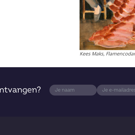
Kees Maks, Flamencodans
ontvangen?