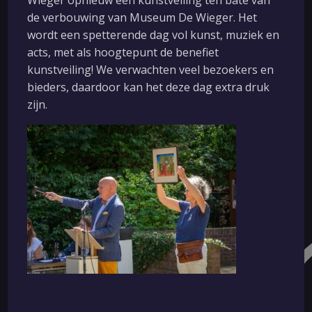
Algemene voorwaarden
de verbouwing van Museum De Wieger. Het
Huisregels
wordt een spetterende dag vol kunst, muziek en
acts, met als hoogtepunt de benefiet
Privacy verklaring
kunstveiling! We verwachten veel bezoekers en
Vacatures
bieders, daardoor kan het deze dag extra druk
zijn.
Nieuwsbriefarchief
Social media