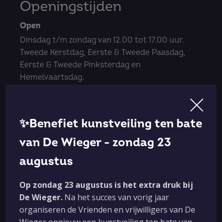
Openingstijden
Open
Dinsdag t/m zondag van 12.00 tot 17.00 uur.
Tweede Kerstdag, Eerste & Tweede Paasdag,
Eerste & Tweede Pinksterdag en
Hemelvaartsdag.
Gesloten
Maandag.
✨Benefiet kunstveiling ten bate
Nieuwjaarsdag, Carnavalszondag- en dinsdag,
Koningsdag, 24 december, Eerste Kerstdag,
van De Wieger - zondag 23
Oudjaarsdag.
augustus
Praktisch
Op zondag 23 augustus is het extra druk bij
De Wieger.
Na het succes van vorig jaar
ANBI-status, beleidsplan en jaarverslagen
organiseren de Vrienden en vrijwilligers van De
Wieger opnieuw een kunstveiling ten bate van