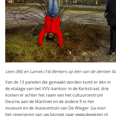
Leen (86) en Lamek (14) Berkers op één van de dertien fa
Van de 13 panelen die gemaakt worden komt er één in
de etalage van het VVV-kantoor in de Kerkstraat, drie
komen er achter het raam van het cultuurcentrum
Deurne aan de Martinet en de andere 9 in het
museum en de museumtuin van De Wieger. Ga voor
het reserveren van uw bezoek naar www.dewieger.nl.