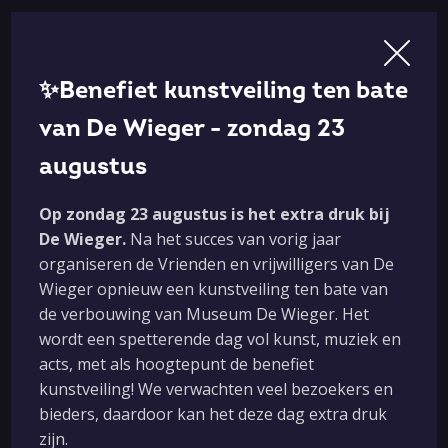
Praktisch
✨Benefiet kunstveiling ten bate
ANBI-status, beleidsplan en jaarverslagen
van De Wieger - zondag 23
Algemene voorwaarden
augustus
Huisregels
Privacy verklaring
Op zondag 23 augustus is het extra druk bij
De Wieger.
Na het succes van vorig jaar
Vacatures
organiseren de Vrienden en vrijwilligers van De
Nieuwsbriefarchief
Wieger opnieuw een kunstveiling ten bate van
de verbouwing van Museum De Wieger. Het
wordt een spetterende dag vol kunst, muziek en
acts, met als hoogtepunt de benefiet
kunstveiling! We verwachten veel bezoekers en
bieders, daardoor kan het deze dag extra druk
Social media
zijn.