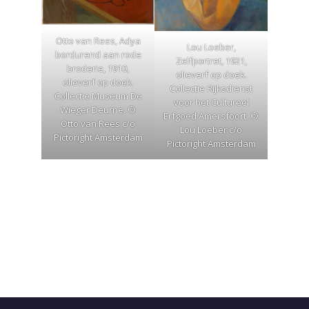
Otto van Rees, Adya
Lou Loeber,
bordurend aan rode
Zelfportret, 1921,
broderie, 1910,
olieverf op doek.
olieverf op doek.
Collectie Rijksdienst
Collectie Museum De
voor het Cultureel
Wieger Deurne. ©
Erfgoed Amersfoort. ©
Otto van Rees c/o
Lou Loeber c/o
Pictoright Amsterdam
Pictoright Amsterdam